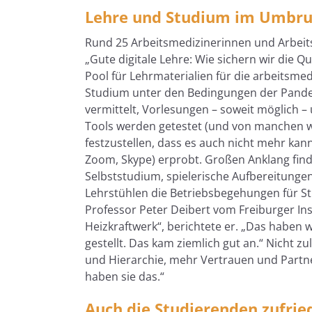
Lehre und Studium im Umbr
Rund 25 Arbeitsmedizinerinnen und Arbei
„Gute digitale Lehre: Wie sichern wir die 
Pool für Lehrmaterialien für die arbeitsme
Studium unter den Bedingungen der Pande
vermittelt, Vorlesungen – soweit möglich –
Tools werden getestet (und von manchen w
festzustellen, dass es auch nicht mehr ka
Zoom, Skype) erprobt. Großen Anklang fin
Selbststudium, spielerische Aufbereitungen
Lehrstühlen die Betriebsbegehungen für Stu
Professor Peter Deibert vom Freiburger In
Heizkraftwerk“, berichtete er. „Das haben 
gestellt. Das kam ziemlich gut an.“ Nicht 
und Hierarchie, mehr Vertrauen und Partne
haben sie das.“
Auch die Studierenden zufried