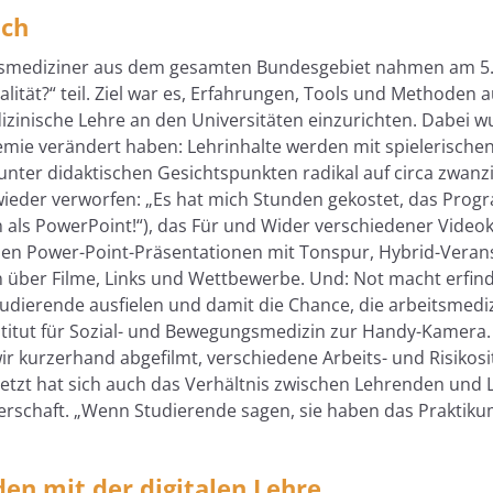
uch
tsmediziner aus dem gesamten Bundesgebiet nahmen am 5.
Qualität?“ teil. Ziel war es, Erfahrungen, Tools und Metho
dizinische Lehre an den Universitäten einzurichten. Dabei w
mie verändert haben: Lehrinhalte werden mit spielerisch
 unter didaktischen Gesichtspunkten radikal auf circa zwan
ieder verworfen: „Es hat mich Stunden gekostet, das Pro
nn als PowerPoint!“), das Für und Wider verschiedener Vid
den Power-Point-Präsentationen mit Tonspur, Hybrid-Vera
 über Filme, Links und Wettbewerbe. Und: Not macht erfinde
dierende ausfielen und damit die Chance, die arbeitsmedizi
stitut für Sozial- und Bewegungsmedizin zur Handy-Kamera.
wir kurzerhand abgefilmt, verschiedene Arbeits- und Risikos
zuletzt hat sich auch das Verhältnis zwischen Lehrenden und
rschaft. „Wenn Studierende sagen, sie haben das Praktikum 
en mit der digitalen Lehre