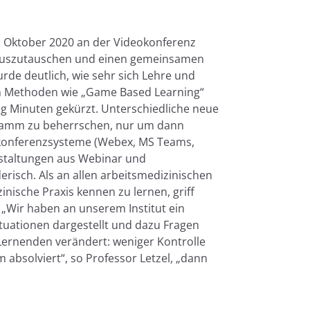
 Oktober 2020 an der Videokonferenz
den auszutauschen und einen gemeinsamen
urde deutlich, wie sehr sich Lehre und
en Methoden wie „Game Based Learning“
zig Minuten gekürzt. Unterschiedliche neue
gramm zu beherrschen, nur um dann
eokonferenzsysteme (Webex, MS Teams,
nstaltungen aus Webinar und
risch. Als an allen arbeitsmedizinischen
nische Praxis kennen zu lernen, griff
 „Wir haben an unserem Institut ein
ituationen dargestellt und dazu Fragen
 Lernenden verändert: weniger Kontrolle
absolviert“, so Professor Letzel, „dann