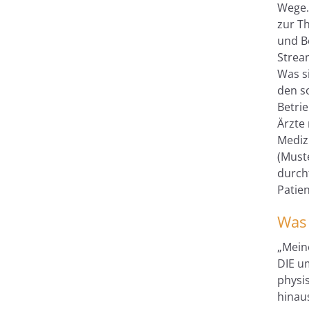
Wege.
zur T
und B
Strea
Was s
den s
Betrie
Ärzte
Medizi
(Must
durch
Patie
Was 
„Meine
DIE u
physi
hinau