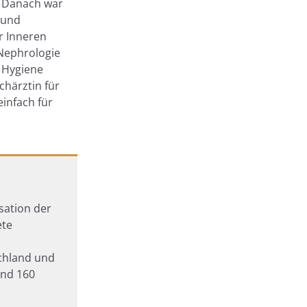
. Danach war
n und
er Inneren
 Nephrologie
r Hygiene
chärztin für
einfach für
sation der
ete
schland und
und 160