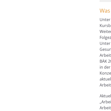
Was 
Unter
Kursb
Weite
Folge
Unter
Gesun
Arbei
BÄK 2
in de
Konze
aktue
Arbeit
Aktuel
„Arbei
Arbeit