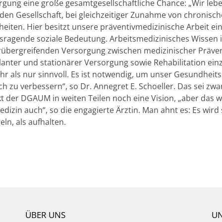
rgung eine große gesamtgesellschaftliche Chance: „Wir lebe
nden Gesellschaft, bei gleichzeitiger Zunahme von chronisc
eiten. Hier besitzt unsere präventivmedizinische Arbeit ei
sragende soziale Bedeutung. Arbeitsmedizinisches Wissen 
rübergreifenden Versorgung zwischen medizinischer Präven
anter und stationärer Versorgung sowie Rehabilitation ein
ehr als nur sinnvoll. Es ist notwendig, um unser Gesundheit
ch zu verbessern“, so Dr. Annegret E. Schoeller. Das sei zwar
kt der DGAUM in weiten Teilen noch eine Vision, „aber das w
dizin auch“, so die engagierte Ärztin. Man ahnt es: Es wird 
eln, als aufhalten.
ÜBER UNS
UN