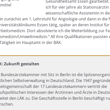
Gesundheitsamt Essen gearbeitet
mittel
ich für vier Jahre als Stationsärzti
wissenschaftliche Assistentin in d
in zunächst am 1. Lehrstuhl für Angiologie und dann in die
iversitätsklinikums Essen tätig, später an deren Institut fü
beitsmedizin. Dort absolvierte ich die Weiterbildung zur Fa
smedizin/Umweltmedizin.“ All ihre Qualifikationen passten 
Tätigkeit im Hauptamt in der BÄK.
: Zukunft gestalten
 Bundesärztekammer mit Sitz in Berlin ist die Spitzenorgani
tlichen Selbstverwaltung in Deutschland. Die 1947 gegründ
eitsgemeinschaft der 17 Landesärztekammern vertritt die
ufspolitischen Interessen der Ärztinnen und Ärzte in Deut
eitet den LÄK zu. Die Geschäftsstelle in Berlin beschäftigt r
nschen.