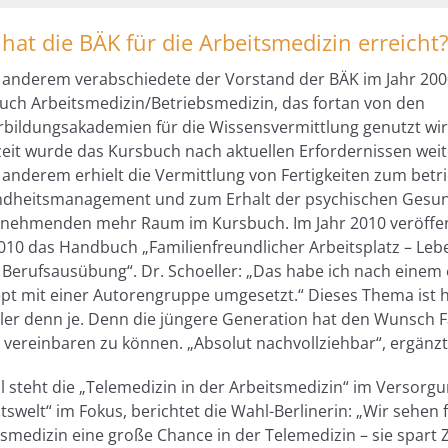
hat die BÄK für die Arbeitsmedizin erreicht
 anderem verabschiedete der Vorstand der BÄK im Jahr 200
uch Arbeitsmedizin/Betriebsmedizin, das fortan von den
rbildungsakademien für die Wissensvermittlung genutzt wird
zeit wurde das Kursbuch nach aktuellen Erfordernissen weit
 anderem erhielt die Vermittlung von Fertigkeiten zum betr
dheitsmanagement und zum Erhalt der psychischen Gesun
tnehmenden mehr Raum im Kursbuch. Im Jahr 2010 veröffent
010 das Handbuch „Familienfreundlicher Arbeitsplatz – Leb
r Berufsausübung“. Dr. Schoeller: „Das habe ich nach einem
pt mit einer Autorengruppe umgesetzt.“ Dieses Thema ist 
ller denn je. Denn die jüngere Generation hat den Wunsch F
 vereinbaren zu können. „Absolut nachvollziehbar“, ergänzt 
l steht die „Telemedizin in der Arbeitsmedizin“ im Versorg
tswelt“ im Fokus, berichtet die Wahl-Berlinerin: „Wir sehen f
smedizin eine große Chance in der Telemedizin – sie spart 