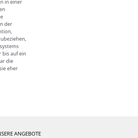
n in einer
hen
ne
in der
tion,
zubeziehen,
ssystems
 bis auf ein
ar die
sie eher
SERE ANGEBOTE