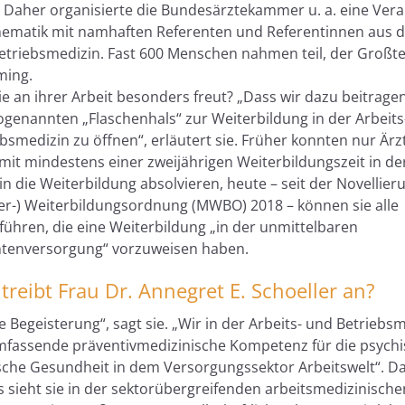
 Daher organisierte die Bundesärztekammer u. a. eine Vera
hematik mit namhaften Referenten und Referentinnen aus de
etriebsmedizin. Fast 600 Menschen nahmen teil, der Großtei
ming.
ie an ihrer Arbeit besonders freut? „Dass wir dazu beitrage
ogenannten „Flaschenhals“ zur Weiterbildung in der Arbeits
bsmedizin zu öffnen“, erläutert sie. Früher konnten nur Är
 mit mindestens einer zweijährigen Weiterbildungszeit in de
n die Weiterbildung absolvieren, heute – seit der Novellier
er-) Weiterbildungsordnung (MWBO) 2018 – können sie alle
führen, die eine Weiterbildung „in der unmittelbaren
ntenversorgung“ vorzuweisen haben.
treibt Frau Dr. Annegret E. Schoeller an?
 Begeisterung“, sagt sie. „Wir in der Arbeits- und Betriebs
mfassende präventivmedizinische Kompetenz für die psych
sche Gesundheit in dem Versorgungssektor Arbeitswelt“. D
s sieht sie in der sektorübergreifenden arbeitsmedizinische