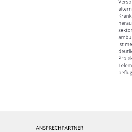
Verso
alter
Krankh
herau
sekto
ambul
ist m
deutli
Proje
Teleme
beflüg
ANSPRECHPARTNER