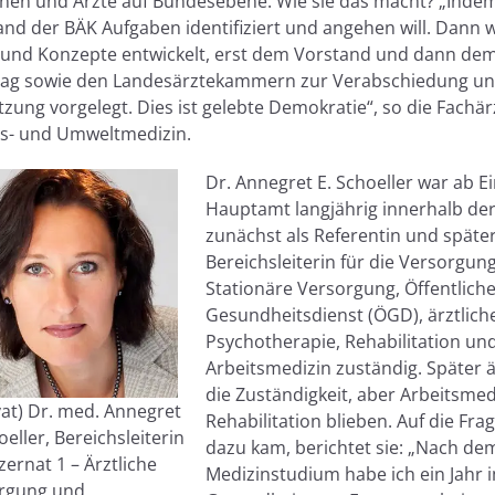
nnen und Ärzte auf Bundesebene. Wie sie das macht? „Inde
and der BÄK Aufgaben identifiziert und angehen will. Dann
 und Konzepte entwickelt, erst dem Vorstand und dann de
tag sowie den Landesärztekammern zur Verabschiedung u
ung vorgelegt. Dies ist gelebte Demokratie“, so die Fachärz
ts- und Umweltmedizin.
Dr. Annegret E. Schoeller war ab Ein
Hauptamt langjährig innerhalb de
zunächst als Referentin und später
Bereichsleiterin für die Versorgun
Stationäre Versorgung, Öffentlich
Gesundheitsdienst (ÖGD), ärztlich
Psychotherapie, Rehabilitation und
Arbeitsmedizin zuständig. Später 
die Zuständigkeit, aber Arbeitsme
vat) Dr. med. Annegret
Rehabilitation blieben. Auf die Frag
oeller, Bereichsleiterin
dazu kam, berichtet sie: „Nach de
ernat 1 – Ärztliche
Medizinstudium habe ich ein Jahr 
rgung und