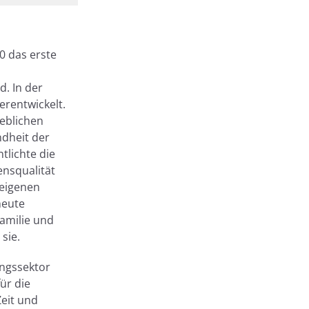
?
0 das erste
. In der
erentwickelt.
ieblichen
dheit der
lichte die
ensqualität
 eigenen
heute
amilie und
sie.
ungssektor
ür die
Zeit und