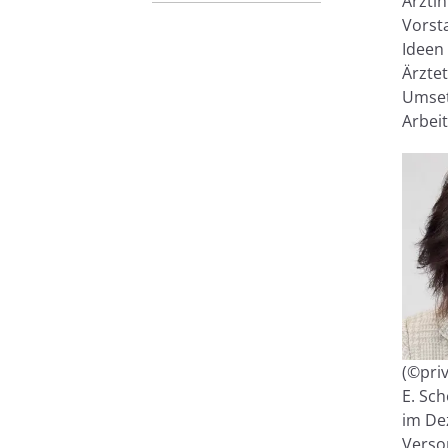
Ärzti
Vorst
Ideen
Ärzte
Umsetz
Arbei
(©pri
E. Sch
im Dez
Verso