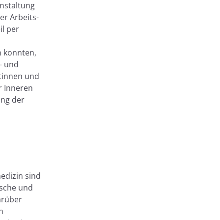
nstaltung
r Arbeits-
l per
n konnten,
- und
ztinnen und
r Inneren
ung der
medizin sind
ische und
arüber
n