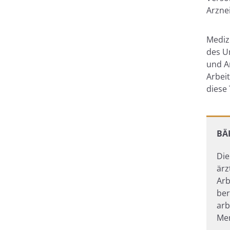
Arznei
Mediz
des Un
und Ar
Arbeit
diese 
BÄK
Die
ärz
Arb
ber
arb
Me