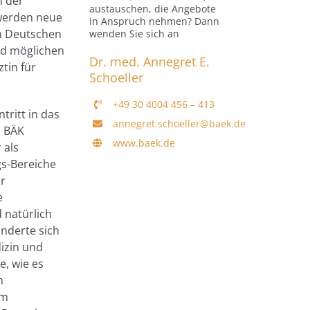
m der
austauschen, die Angebote
 werden neue
in Anspruch nehmen? Dann
m Deutschen
wenden Sie sich an
nd möglichen
Dr. med. Annegret E.
tin für
Schoeller
+49 30 4004 456 – 413
tritt in das
annegret.schoeller@baek.de
r BÄK
www.baek.de
 als
gs-Bereiche
er
e
 natürlich
änderte sich
dizin und
e, wie es
m
im